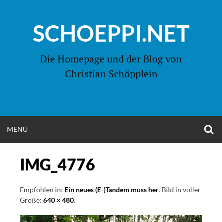
Zum
Inhalt
SCHOEPPI.NET
springen
Die Homepage und der Blog von
Christian Schöpplein
O
MENÜ
OPEN
S
F
MENU
IMG_4776
Empfohlen in:
Ein neues (E-)Tandem muss her
. Bild in voller
Größe:
640 × 480
.