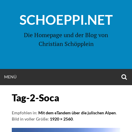
Zum
Inhalt
SCHOEPPI.NET
springen
Die Homepage und der Blog von
Christian Schöpplein
O
MENÜ
OPEN
S
F
MENU
Tag-2-Soca
Empfohlen in:
Mit dem eTandem über die julischen Alpen
.
Bild in voller Größe:
1920 × 2560
.