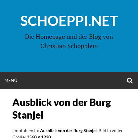
Zum
Inhalt
SCHOEPPI.NET
springen
Die Homepage und der Blog von
Christian Schöpplein
O
MENÜ
OPEN
S
F
MENU
Ausblick von der Burg
Stanjel
Empfohlen in:
Ausblick von der Burg Stanjel
. Bild in voller
Größe:
2560 × 1920
.