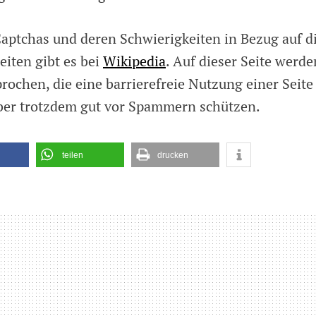
aptchas und deren Schwierigkeiten in Bezug auf d
iten gibt es bei
Wikipedia
. Auf dieser Seite werde
rochen, die eine barrierefreie Nutzung einer Seite
ber trotzdem gut vor Spammern schützen.
teilen
drucken
on
endung
has
net