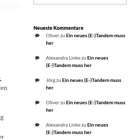
Neueste Kommentare
Oliver
zu
Ein neues (E-)Tandem muss
her
Alexandra Linke
zu
Ein neues
(E-)Tandem muss her
-
Jörg
zu
Ein neues (E-)Tandem muss
gen
her
Oliver
zu
Ein neues (E-)Tandem muss
her
ng
Alexandra Linke
zu
Ein neues
(E-)Tandem muss her
er