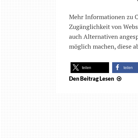
Mehr Informationen zu C
Zugänglichkeit von Webse
auch Alternativen angesp
möglich machen, diese a
teilen
teilen
Den Beitrag
Lesen
Petiti
gegen
die
Verw
von
Captc
im
Inter