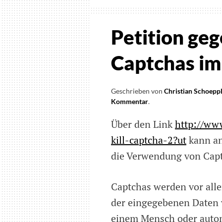
Petition ge
Captchas im
Geschrieben von
Christian Schoepp
Kommentar
on
.
Petition
Über den Link
http://www
gegen
die
kill-captcha-2?ut
kann an
Verwendung
die Verwendung von Captc
von
Captchas
im
Captchas werden vor all
Internet
der eingegebenen Daten 
einem Mensch oder autom