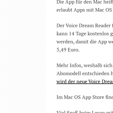
Die App für den Mac heiß
Mac
erlaubt Apps mit Mac O
OS
Der Voice Dream Reader 
kann 14 Tage kostenlos 
werden, damit die App we
5,49 Euro.
Mehr Infos, weshalb sich
Abomodell entschieden h
wird der neue Voice Drea
Im Mac OS App Store fin
Viel Spaß beim Lesen mit