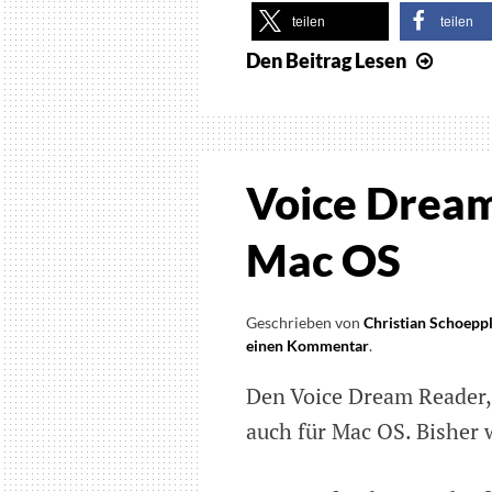
teilen
teilen
Den Beitrag
Lesen
Umfr
zur
Nutz
von
Scree
Voice Dream
Read
Mac OS
Geschrieben von
Christian Schoepp
einen Kommentar
on
.
Voice
Den Voice Dream Reader, 
Dream
Reader
auch für Mac OS. Bisher 
jetzt
auch
für