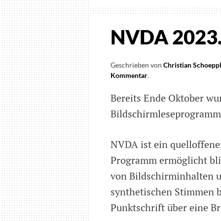
NVDA 2023.3
Geschrieben von
Christian Schoepp
Kommentar
on
.
NVDA
Bereits Ende Oktober wu
2023.3
veröffentlicht
Bildschirmleseprogram
NVDA ist ein quelloffene
Programm ermöglicht bl
von Bildschirminhalten u
synthetischen Stimmen b
Punktschrift über eine Bra