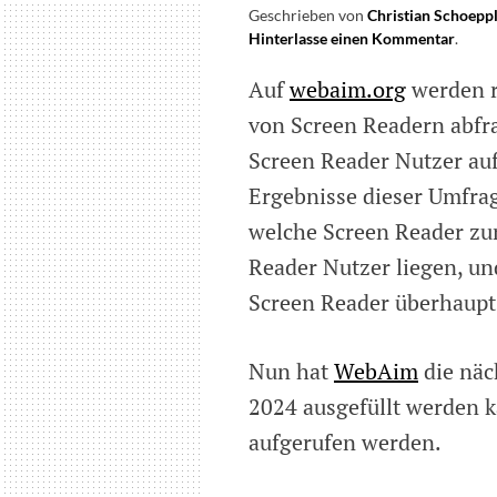
Geschrieben von
Christian Schoepp
Hinterlasse einen Kommentar
on
.
Umfr
Auf
webaim.org
werden r
zur
Nutz
von Screen Readern abfr
von
Screen Reader Nutzer au
Scree
Reade
Ergebnisse dieser Umfrag
welche Screen Reader zu
Reader Nutzer liegen, und
Screen Reader überhaupt 
Nun hat
WebAim
die näc
2024 ausgefüllt werden 
aufgerufen werden.