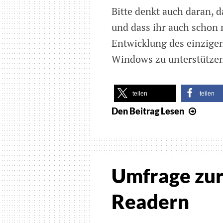
Bitte denkt auch daran, 
und dass ihr auch schon 
Entwicklung des einzigen
Windows zu unterstütze
teilen
teilen
Den Beitrag
Lesen
NVD
2023.
veröff
Umfrage zur
Readern