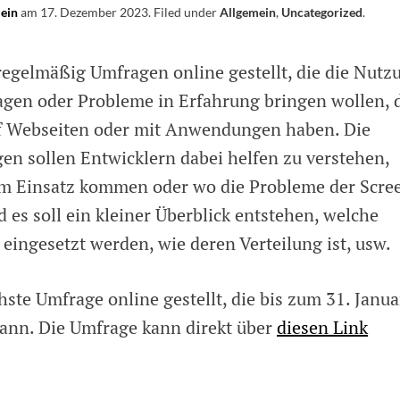
lein
am
17. Dezember 2023
.
Filed under
Allgemein
,
Uncategorized
.
age
egelmäßig Umfragen online gestellt, die die Nutz
ung
agen oder Probleme in Erfahrung bringen wollen, 
f Webseiten oder mit Anwendungen haben. Die
n
rn
en sollen Entwicklern dabei helfen zu verstehen,
m Einsatz kommen oder wo die Probleme der Scre
 es soll ein kleiner Überblick entstehen, welche
eingesetzt werden, wie deren Verteilung ist, usw.
hste Umfrage online gestellt, die bis zum 31. Janua
kann. Die Umfrage kann direkt über
diesen Link