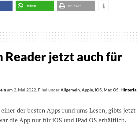
teilen
drucken
age
ung
n
 Reader jetzt auch für
ern
lein
am
2. Mai 2022
.
Filed under
Allgemein
,
Apple
,
iOS
,
Mac OS
.
Hinterla
einer der besten Apps rund ums Lesen, gibts jetzt
war die App nur für iOS und iPad OS erhältlich.