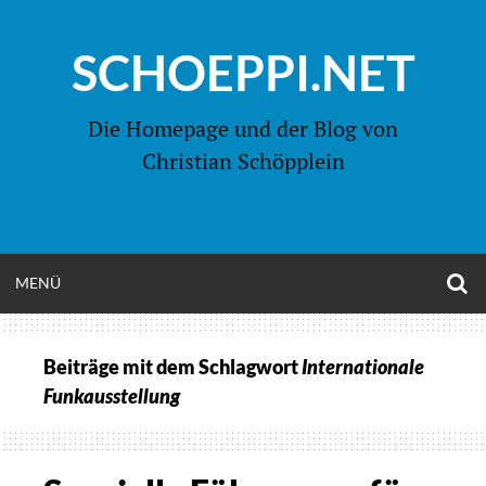
Zum
Inhalt
SCHOEPPI.NET
springen
Die Homepage und der Blog von
Christian Schöpplein
O
MENÜ
OPEN
S
F
MENU
Beiträge mit dem Schlagwort
Internationale
Funkausstellung