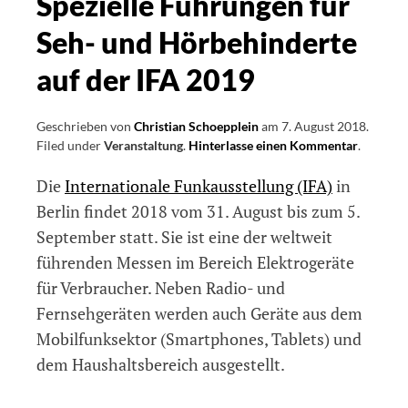
Spezielle Führungen für
Seh- und Hörbehinderte
auf der IFA 2019
Geschrieben von
Christian Schoepplein
am
7. August 2018
.
Filed under
Veranstaltung
.
Hinterlasse einen Kommentar
on
.
Speziell
Die
Internationale Funkausstellung (IFA)
in
Führung
für
Berlin findet 2018 vom 31. August bis zum 5.
Seh-
September statt. Sie ist eine der weltweit
und
führenden Messen im Bereich Elektrogeräte
Hörbehi
auf
für Verbraucher. Neben Radio- und
der
Fernsehgeräten werden auch Geräte aus dem
IFA
Mobilfunksektor (Smartphones, Tablets) und
2019
dem Haushaltsbereich ausgestellt.