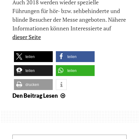
Auch 2018 werden wieder spezielle
Führungen für hör- bzw. sehbehinderte und
blinde Besucher der Messe angeboten. Nähere
Informationen können Interessierte auf
dieser Seite
teilen
teilen
teilen
teilen
drucken
Den Beitrag
Lesen
Spezielle
Führungen
für
Seh-
und
Hörbehinderte