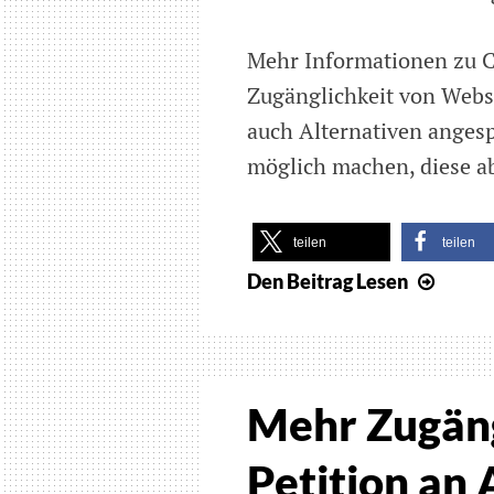
Mehr Informationen zu C
Zugänglichkeit von Webse
auch Alternativen angesp
möglich machen, diese a
teilen
teilen
Den Beitrag
Lesen
Petiti
gegen
die
Verw
von
Mehr Zugängl
Captc
im
Petition an 
Inter