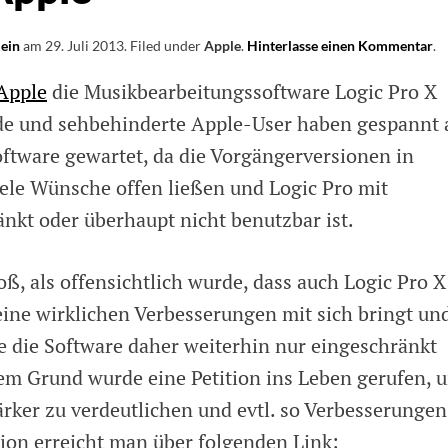
lein
am
29. Juli 2013
.
Filed under
Apple
.
Hinterlasse einen Kommentar
o
.
M
Apple
die Musikbearbeitungssoftware Logic Pro X
Zu
fü
inde und sehbehinderte Apple-User haben gespannt 
Lo
oftware gewartet, da die Vorgängerversionen in
P
X
ele Wünsche offen ließen und Logic Pro mit
–
Pe
nkt oder überhaupt nicht benutzbar ist.
an
Ap
ß, als offensichtlich wurde, dass auch Logic Pro X
ine wirklichen Verbesserungen mit sich bringt un
 die Software daher weiterhin nur eingeschränkt
em Grund wurde eine Petition ins Leben gerufen, 
ärker zu verdeutlichen und evtl. so Verbesserungen
tion erreicht man über folgenden Link: