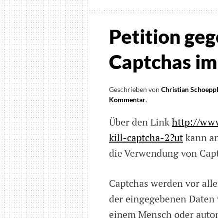
Petition ge
Captchas im
Geschrieben von
Christian Schoepp
Kommentar
on
.
Petition
Über den Link
http://www
gegen
die
kill-captcha-2?ut
kann an
Verwendung
die Verwendung von Captc
von
Captchas
im
Captchas werden vor all
Internet
der eingegebenen Daten 
einem Mensch oder autom