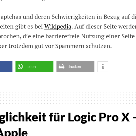
aptchas und deren Schwierigkeiten in Bezug auf d
iten gibt es bei
Wikipedia
. Auf dieser Seite werde
rochen, die eine barrierefreie Nutzung einer Seite
ber trotzdem gut vor Spammern schützen.
teilen
drucken
on
endung
ichkeit für Logic Pro X 
has
Apple
net