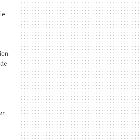
le
ion
nde
er