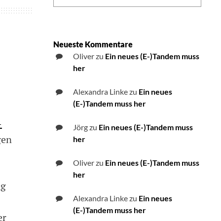
Neueste Kommentare
Oliver
zu
Ein neues (E-)Tandem muss
her
Alexandra Linke
zu
Ein neues
(E-)Tandem muss her
-
Jörg
zu
Ein neues (E-)Tandem muss
gen
her
Oliver
zu
Ein neues (E-)Tandem muss
her
ng
Alexandra Linke
zu
Ein neues
(E-)Tandem muss her
er