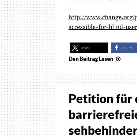
http://www.change.org/p
accessible-for-blind-use
teilen
teilen
Den Beitrag
Lesen
Mehr
Zugän
für
Logic
Pro
Petition für
X
–
barrierefrei
Petiti
an
sehbehinde
Apple