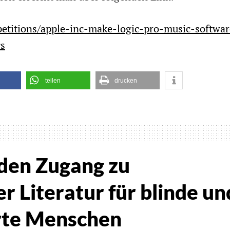
etitions/apple-inc-make-logic-pro-music-softwar
rs
teilen
drucken
glichkeit
 den Zugang zu
er Literatur für blinde un
on
rte Menschen