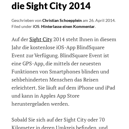
die Sight City 2014
Geschrieben von
Christian Schoepplein
am
26. April 2014
.
Filed under
iOS
.
Hinterlasse einen Kommentar
on
.
BlindSquare
Auf der
Sight City
2014 steht Ihnen in diesem
Event
für
Jahr die kostenlose iOS-App BlindSquare
die
Event zur Verfügung. BlindSquare Event ist
Sight
eine GPS-App, die mittels der neuesten
City
2014
Funktionen von Smartphones blinden und
sehbehinderten Menschen das Reisen
erleichtert. Sie läuft auf dem iPhone und iPad
und kann in Apples App Store
heruntergeladen werden.
Sobald Sie sich auf der Sight City oder 70
Kilometer in deren Umkreis befinden, und