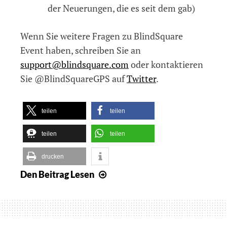
der Neuerungen, die es seit dem gab)
Wenn Sie weitere Fragen zu BlindSquare
Event haben, schreiben Sie an
support@blindsquare.com
oder kontaktieren
Sie @BlindSquareGPS auf
Twitter
.
teilen
teilen
teilen
teilen
drucken
Den Beitrag
Lesen
BlindSquare
Event
für
die