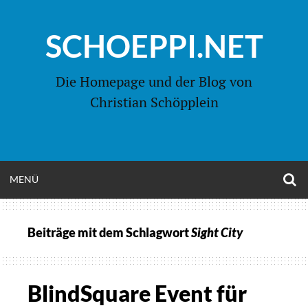
Zum
Inhalt
SCHOEPPI.NET
springen
Die Homepage und der Blog von
Christian Schöpplein
O
MENÜ
OPEN
S
F
MENU
Beiträge mit dem Schlagwort
Sight City
BlindSquare Event für