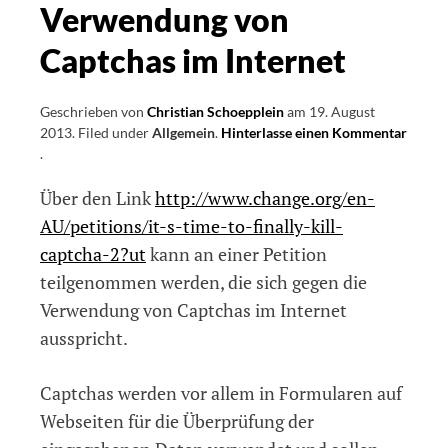
Verwendung von
Captchas im Internet
Geschrieben von
Christian Schoepplein
am
19. August
2013
.
Filed under
Allgemein
.
Hinterlasse einen Kommentar
on
.
Petition
Über den Link
http://www.change.org/en-
gegen
die
AU/petitions/it-s-time-to-finally-kill-
Verwendung
captcha-2?ut
kann an einer Petition
von
teilgenommen werden, die sich gegen die
Captchas
im
Verwendung von Captchas im Internet
Internet
ausspricht.
Captchas werden vor allem in Formularen auf
Webseiten für die Überprüfung der