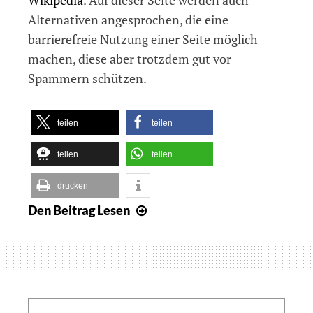
Alternativen angesprochen, die eine
barrierefreie Nutzung einer Seite möglich
machen, diese aber trotzdem gut vor
Spammern schützen.
teilen
teilen
teilen
teilen
drucken
Den Beitrag
Lesen
Petition
gegen
die
Verwendung
von
Captchas
Search: