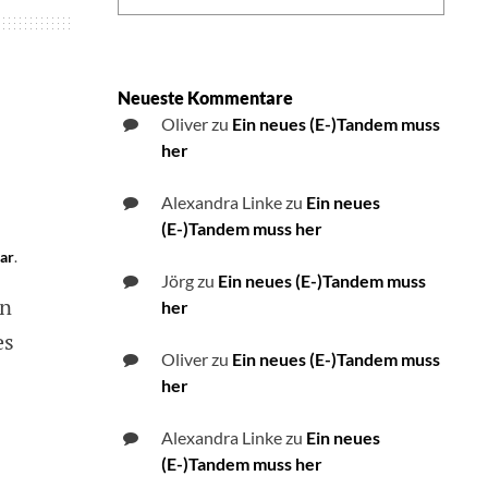
Neueste Kommentare
Oliver
zu
Ein neues (E-)Tandem muss
her
Alexandra Linke
zu
Ein neues
(E-)Tandem muss her
ar
on
.
Artikel
Jörg
zu
Ein neues (E-)Tandem muss
en
über
her
die
es
ersten
Oliver
zu
Ein neues (E-)Tandem muss
Gehversuche
her
und
die
Alexandra Linke
zu
Ein neues
Bedienung
für
(E-)Tandem muss her
Blinde