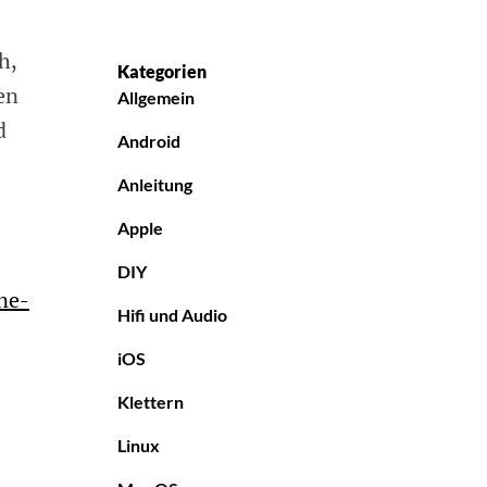
unter
Windows
h,
Phone
Kategorien
8.1
en
Allgemein
d
Android
Anleitung
Apple
DIY
ne-
Hifi und Audio
iOS
Klettern
Linux