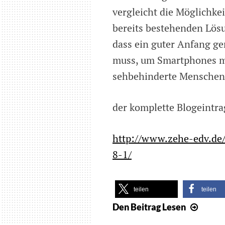
vergleicht die Möglichk
bereits bestehenden Lösun
dass ein guter Anfang ge
muss, um Smartphones mi
sehbehinderte Menschen
der komplette Blogeintr
http://www.zehe-edv.de
8-1/
teilen
teilen
Den Beitrag
Lesen
Artike
über