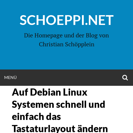
Zum
Inhalt
SCHOEPPI.NET
springen
Die Homepage und der Blog von
Christian Schöpplein
O
MENÜ
OPEN
S
F
Auf Debian Linux
MENU
Systemen schnell und
einfach das
Tastaturlayout ändern