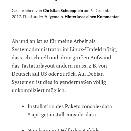
Geschrieben von
Christian Schoepplein
am
6. Dezember
2017
.
Filed under
Allgemein
.
Hinterlasse einen Kommentar
on
.
Auf
Debian
Ab und an ist es für meine Arbeit als
Linux
Systemen
Systemadministrator im Linux-Umfeld nötig,
schnell
dass ich schnell und ohne großen Aufwand
und
das Tastaturlayout ändern muss, z.B. von
einfach
das
Deutsch auf US oder zurück. Auf Debian
Tastaturlayout
Systemen ist dies folgendermaßen völlig
ändern
unkompliziert möglich.
Installation des Pakets console-data:
# apt-get install console-data
Nun kann mit Hilfe des Befehls