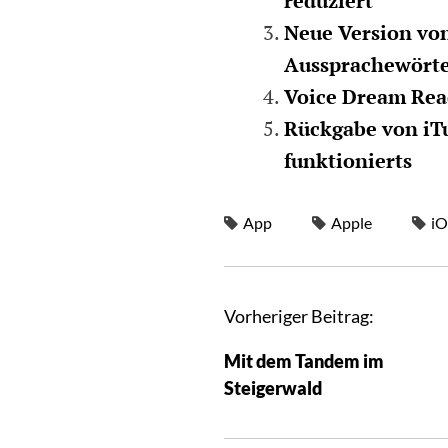
reduziert
Neue Version von
Aussprachewört
Voice Dream Read
Rückgabe von iTu
funktionierts
App
Apple
iO
Vorheriger Beitrag:
Mit dem Tandem im
Steigerwald