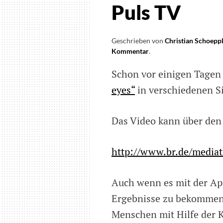
Puls TV
Geschrieben von
Christian Schoepp
Kommentar
on
.
Video
Schon vor einigen Tagen 
mit
mir
eyes“
in verschiedenen Si
zur
App
„Be
Das Video kann über den
my
eyes“
in
http://www.br.de/mediat
Puls
TV
Auch wenn es mit der App
Ergebnisse zu bekommen, 
Menschen mit Hilfe der K