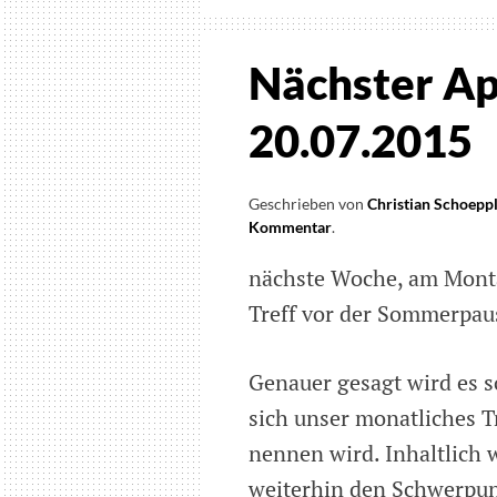
Nächster Ap
20.07.2015
Geschrieben von
Christian Schoepp
Kommentar
on
.
Nächster
nächste Woche, am Montag
Apple-
Treff
Treff vor der Sommerpaus
in
München
am
Genauer gesagt wird es so
20.07.2015
sich unser monatliches 
nennen wird. Inhaltlich w
weiterhin den Schwerpun