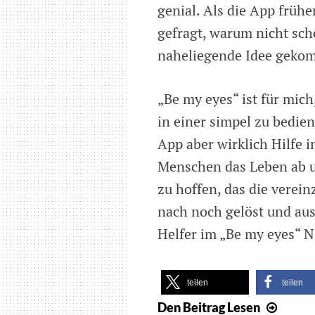
genial. Als die App frühe
gefragt, warum nicht sch
naheliegende Idee geko
„Be my eyes“ ist für mich
in einer simpel zu bedie
App aber wirklich Hilfe i
Menschen das Leben ab u
zu hoffen, das die verei
nach noch gelöst und aus
Helfer im „Be my eyes“ 
teilen
teilen
Den Beitrag
Lesen
Video