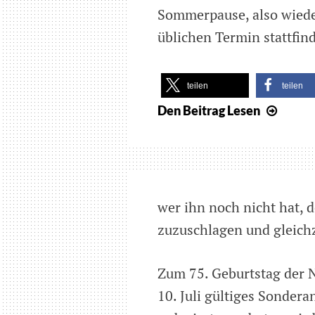
Sommerpause, also wiede
üblichen Termin stattfin
teilen
teilen
Den Beitrag
Lesen
Nächs
Apple
Treff
in
Münc
wer ihn noch nicht hat, d
am
20.07
zuzuschlagen und gleichz
Zum 75. Geburtstag der Na
10. Juli gültiges Sonder