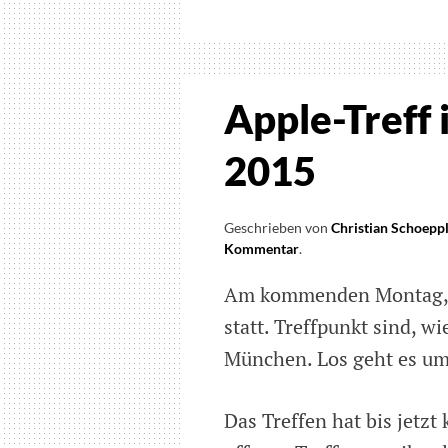
mit
mir
zur
App
Apple-Treff
„Be
my
2015
eyes“
in
Geschrieben von
Christian Schoepp
Puls
Kommentar
on
.
TV
Apple-
Am kommenden Montag, 15
Treff
in
statt. Treffpunkt sind, 
München
München. Los geht es um
am
15.
Juni
Das Treffen hat bis jetz
2015