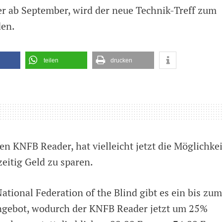
r ab September, wird der neue Technik-Treff zum
den.
teilen
drucken
ter
-
hen
en KNFB Reader, hat vielleicht jetzt die Möglichkei
.2015
eitig Geld zu sparen.
tional Federation of the Blind gibt es ein bis zum
angebot, wodurch der KNFB Reader jetzt um 25%