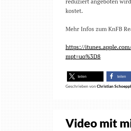
reduziert angeboten wird,
kostet.
Mehr Infos zum KnFB Read
https://itunes.apple.co
mpt=uo%3D8
teilen
teilen
Geschrieben von
Christian Schoepp
Video mit mi