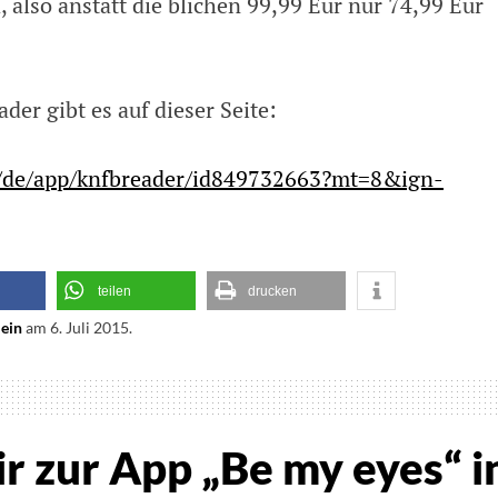
 also anstatt die blichen 99,99 Eur nur 74,99 Eur
er gibt es auf dieser Seite:
m/de/app/knfbreader/id849732663?mt=8&ign-
teilen
drucken
lein
am
6. Juli 2015
.
r zur App „Be my eyes“ i