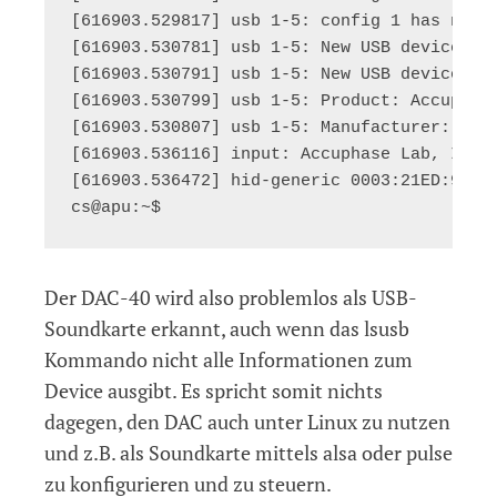
[616903.529817] usb 1-5: config 1 has no in
[616903.530781] usb 1-5: New USB device fou
[616903.530791] usb 1-5: New USB device str
[616903.530799] usb 1-5: Product: Accuphase
[616903.530807] usb 1-5: Manufacturer: Accu
[616903.536116] input: Accuphase Lab, Inc.
[616903.536472] hid-generic 0003:21ED:901A
Der DAC-40 wird also problemlos als USB-
Soundkarte erkannt, auch wenn das lsusb
Kommando nicht alle Informationen zum
Device ausgibt. Es spricht somit nichts
dagegen, den DAC auch unter Linux zu nutzen
und z.B. als Soundkarte mittels alsa oder pulse
zu konfigurieren und zu steuern.