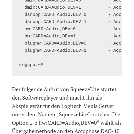
  dmix:CARD=Audio,DEV=0          - Accuphas
  dmix:CARD=Audio,DEV=1          - Accuphas
  dsnoop:CARD=Audio,DEV=0        - Accuphas
  dsnoop:CARD=Audio,DEV=1        - Accuphas
  hw:CARD=Audio,DEV=0            - Accuphas
  hw:CARD=Audio,DEV=1            - Accuphas
  plughw:CARD=Audio,DEV=0        - Accuphas
  plughw:CARD=Audio,DEV=1        - Accuphas
Der folgende Aufruf von SqueezeLite startet
den Softwareplayer und macht ihn als
Abspielgerät für den Logitech Media Server
unter dem Namen „SqueezeLite“ nutzbar. Die
Option „-o hw:CARD=Audio,DEV=0“ wählt als
Übergabemethode an den Accuphase DAC-40