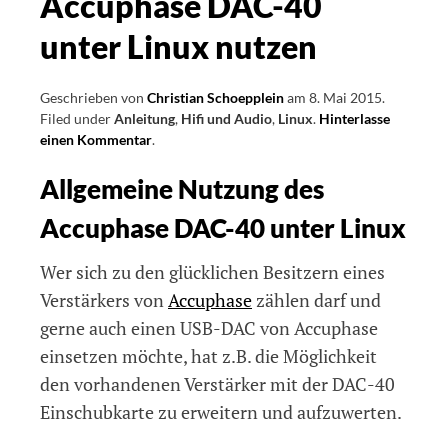
Accuphase DAC-40
unter Linux nutzen
Geschrieben von
Christian Schoepplein
am
8. Mai 2015
.
Filed under
Anleitung
,
Hifi und Audio
,
Linux
.
Hinterlasse
einen Kommentar
on
.
Accuphase
Allgemeine Nutzung des
DAC-
40
Accuphase DAC-40 unter Linux
unter
Linux
nutzen
Wer sich zu den glücklichen Besitzern eines
Verstärkers von
Accuphase
zählen darf und
gerne auch einen USB-DAC von Accuphase
einsetzen möchte, hat z.B. die Möglichkeit
den vorhandenen Verstärker mit der DAC-40
Einschubkarte zu erweitern und aufzuwerten.