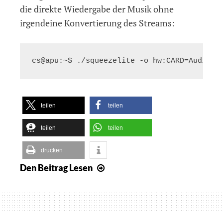
die direkte Wiedergabe der Musik ohne
irgendeine Konvertierung des Streams:
teilen
teilen
teilen
teilen
drucken
Den Beitrag
Lesen
Accuphase
DAC-
40
unter
Linux