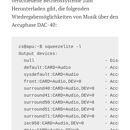
verschiedene Betriebssysteme zum
Herunterladen gibt, die folgenden
Wiedergabemöglichkeiten von Musik über den
Accuphase DAC-40:
cs@apu:~$ squeezelite -l

Output devices:

  null                           - Discard 
  default:CARD=Audio             - Accuphas
  sysdefault:CARD=Audio          - Accuphas
  front:CARD=Audio,DEV=0         - Accuphas
  surround40:CARD=Audio,DEV=0    - Accuphas
  surround41:CARD=Audio,DEV=0    - Accuphas
  surround50:CARD=Audio,DEV=0    - Accuphas
  surround51:CARD=Audio,DEV=0    - Accupha
  surround71:CARD=Audio,DEV=0    - Accupha
  iec958:CARD=Audio,DEV=0        - Accuphas