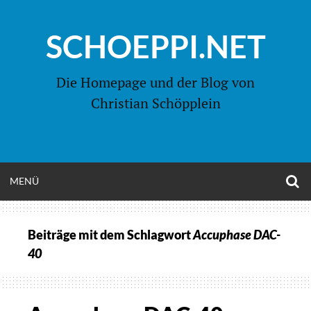
Zum
Inhalt
SCHOEPPI.NET
springen
Die Homepage und der Blog von
Christian Schöpplein
O
MENÜ
OPEN
S
F
MENU
Beiträge mit dem Schlagwort
Accuphase DAC-
40