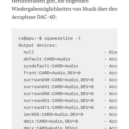
Herunterladen gibt, die folgenden
Wiedergabemöglichkeiten von Musik über den
Accuphase DAC-40:
cs@apu:~$ squeezelite -l

Output devices:

  null                           - Discard 
  default:CARD=Audio             - Accuphas
  sysdefault:CARD=Audio          - Accuphas
  front:CARD=Audio,DEV=0         - Accuphas
  surround40:CARD=Audio,DEV=0    - Accuphas
  surround41:CARD=Audio,DEV=0    - Accuphas
  surround50:CARD=Audio,DEV=0    - Accuphas
  surround51:CARD=Audio,DEV=0    - Accupha
  surround71:CARD=Audio,DEV=0    - Accupha
  iec958:CARD=Audio,DEV=0        - Accuphas
  dmix:CARD=Audio,DEV=0          - Accuphas
  dmix:CARD=Audio,DEV=1          - Accuphas