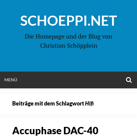
Zum
Inhalt
SCHOEPPI.NET
springen
Die Homepage und der Blog von
Christian Schöpplein
O
MENÜ
OPEN
S
F
MENU
Beiträge mit dem Schlagwort
Hifi
Accuphase DAC-40