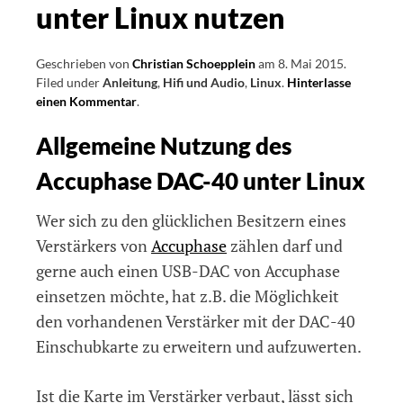
unter Linux nutzen
Geschrieben von
Christian Schoepplein
am
8. Mai 2015
.
Filed under
Anleitung
,
Hifi und Audio
,
Linux
.
Hinterlasse
einen Kommentar
on
.
Accuphase
Allgemeine Nutzung des
DAC-
40
Accuphase DAC-40 unter Linux
unter
Linux
nutzen
Wer sich zu den glücklichen Besitzern eines
Verstärkers von
Accuphase
zählen darf und
gerne auch einen USB-DAC von Accuphase
einsetzen möchte, hat z.B. die Möglichkeit
den vorhandenen Verstärker mit der DAC-40
Einschubkarte zu erweitern und aufzuwerten.
Ist die Karte im Verstärker verbaut, lässt sich