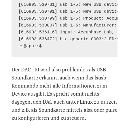
[616903.530781] usb 1-5: New USB device fou
[616903.530791] usb 1-5: New USB device str
[616903.530799] usb 1-5: Product: Accuphase
[616903.530807] usb 1-5: Manufacturer: Accu
[616903.536116] input: Accuphase Lab, Inc.
[616903.536472] hid-generic 0003:21ED:901A
Der DAC-40 wird also problemlos als USB-
Soundkarte erkannt, auch wenn das lsusb
Kommando nicht alle Informationen zum
Device ausgibt. Es spricht somit nichts
dagegen, den DAC auch unter Linux zu nutzen
und z.B. als Soundkarte mittels alsa oder pulse
zu konfigurieren und zu steuern.