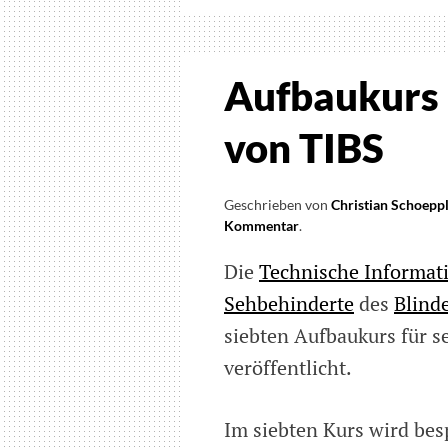
Blind
und
Sehbe
Aufbaukurs
am
19.
von TIBS
Mai
im
Geschrieben von
Christian Schoepp
Apple
Kommentar
on
.
Store,
Aufbaukurs
OEZ,
Die
Technische Informati
zum
Münc
iPhone-
Sehbehinderte
des
Blind
Handbuch
siebten Aufbaukurs für 
von
TIBS
veröffentlicht.
Im siebten Kurs wird bes