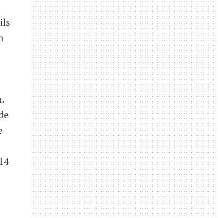
ils
m
.
de
e
14