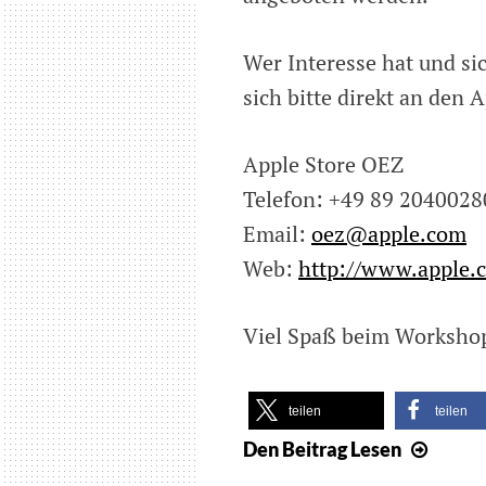
Wer Interesse hat und s
sich bitte direkt an den 
Apple Store OEZ
Telefon: +49 89 2040028
Email:
oez@apple.com
Web:
http://www.apple.c
Viel Spaß beim Worksho
teilen
teilen
Den Beitrag
Lesen
Work
für