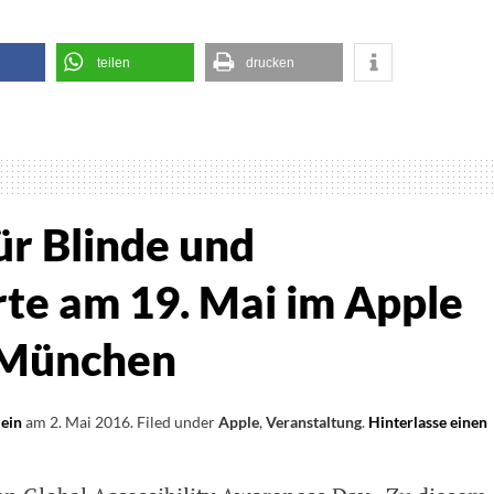
teilen
drucken
e
ienen
r Blinde und
essantes
te am 19. Mai im Apple
e
 München
e
r
lein
am
2. Mai 2016
.
Filed under
Apple
,
Veranstaltung
.
Hinterlasse einen