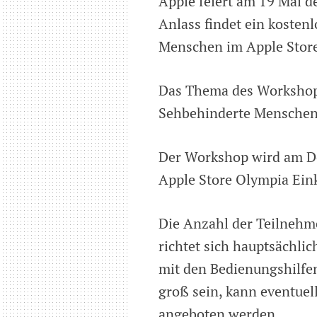
Apple feiert am 19 Mai d
Blinde
Anlass findet ein kosten
und
Menschen im Apple Store
Sehbehinderte
am
19.
Das Thema des Workshops
Mai
im
Sehbehinderte Menschen
Apple
Store,
OEZ,
Der Workshop wird am Do
München
Apple Store Olympia Ein
Die Anzahl der Teilnehm
richtet sich hauptsächli
mit den Bedienungshilfen
groß sein, kann eventue
angeboten werden.