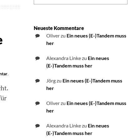
Neueste Kommentare
e
Oliver
zu
Ein neues (E-)Tandem muss
her
Alexandra Linke
zu
Ein neues
(E-)Tandem muss her
ntar
on
.
iPhone
Jörg
zu
Ein neues (E-)Tandem muss
ht.
SE
her
2020
für
erschienen
Oliver
zu
Ein neues (E-)Tandem muss
–
her
Interessantes
Gerät
Alexandra Linke
zu
Ein neues
gerade
für
(E-)Tandem muss her
blinde