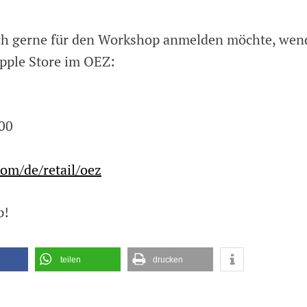
ich gerne für den Workshop anmelden möchte, wen
Apple Store im OEZ:
00
om/de/retail/oez
p!
teilen
drucken
shop