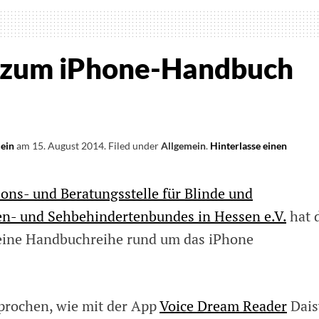
e
hinderte
 zum iPhone-Handbuch
lein
am
15. August 2014
.
Filed under
Allgemein
.
Hinterlasse einen
ons- und Beratungsstelle für Blinde und
hen
en- und Sehbehindertenbundes in Hessen e.V.
hat 
seine Handbuchreihe rund um das iPhone
prochen, wie mit der App
Voice Dream Reader
Dais