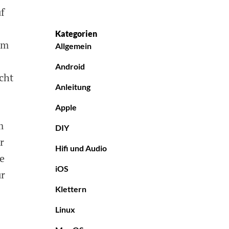
f
Nutzer
Kategorien
um
Allgemein
Android
cht
Anleitung
Apple
m
DIY
r
Hifi und Audio
e
iOS
ür
Klettern
Linux