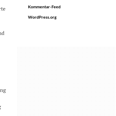
Kommentar-Feed
rte
WordPress.org
nd
ang
g