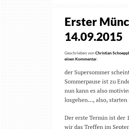
Erster Münc
14.09.2015
Geschrieben von
Christian Schoepp
einen Kommentar
on
.
Erster
der Supersommer scheint 
Münchner
Technik-
Sommerpause ist zu Ende 
Treff
nun kann es also motivie
am
14.09.2015
losgehen…, also, starten 
Der erste Termin ist der
wir das Treffen im Septe