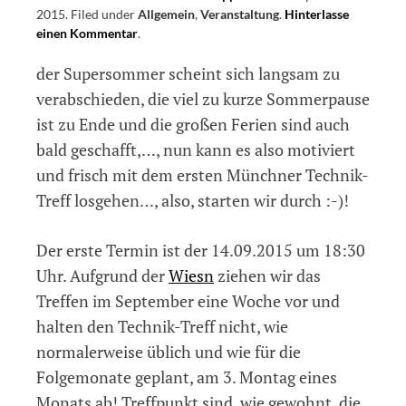
2015
.
Filed under
Allgemein
,
Veranstaltung
.
Hinterlasse
einen Kommentar
on
.
Erster
der Supersommer scheint sich langsam zu
Münchner
Technik-
verabschieden, die viel zu kurze Sommerpause
Treff
ist zu Ende und die großen Ferien sind auch
am
bald geschafft,…, nun kann es also motiviert
14.09.2015
und frisch mit dem ersten Münchner Technik-
Treff losgehen…, also, starten wir durch :-)!
Der erste Termin ist der 14.09.2015 um 18:30
Uhr. Aufgrund der
Wiesn
ziehen wir das
Treffen im September eine Woche vor und
halten den Technik-Treff nicht, wie
normalerweise üblich und wie für die
Folgemonate geplant, am 3. Montag eines
Monats ab! Treffpunkt sind, wie gewohnt, die