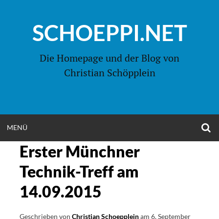
Zum
Inhalt
SCHOEPPI.NET
springen
Die Homepage und der Blog von
Christian Schöpplein
O
MENÜ
OPEN
S
F
Erster Münchner
MENU
Technik-Treff am
14.09.2015
Geschrieben von
Christian Schoepplein
am
6. September