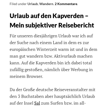
Filed under
Urlaub
,
Wandern
.
2 Kommentare
on
.
Urlaub
Urlaub auf den Kapverden –
auf
den
Mein subjektiver Reisebericht
Kapverden
–
Mein
Für unseren diesjährigen Urlaub war ich auf
subjektiver
der Suche nach einem Land in dem es zur
Reisebericht
europäischen Winterzeit warm ist und in dem
man gut wandern bzw. Aktivurlaub machen
kann. Auf die Kapverden bin ich dabei total
zufällig gestoßen, nämlich über Werbung in
meinem Browser.
Da der Große deutsche Reiseveranstalter mit
den 3 Buchstaben aber hauptsächlich Urlaub
auf der Insel
Sal
zum Surfen bzw. im all-