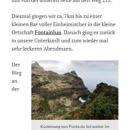
uns von der anderen Seite auf den Weg 212.
Diesmal gingen wir ca. 7km bis zu einer
kleinen Bar voller Einheimischer in die kleine
Ortschaft
Fontainhas
. Danach ging es zurück
in unsere Unterkunft und zum wieder mal
sehr leckeren Abendessen.
Der
Weg
an
der
Küstenweg von Ponta do Sol weiter im