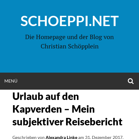
Zum
Inhalt
SCHOEPPI.NET
springen
Die Homepage und der Blog von
Christian Schöpplein
O
MENÜ
OPEN
S
F
Urlaub auf den
MENU
Kapverden – Mein
subjektiver Reisebericht
Geschrieben von
Alexandra Linke
am
31. Dezember 2017
.