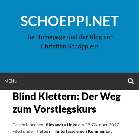
Zum
Inhalt
SCHOEPPI.NET
springen
Die Homepage und der Blog von
Christian Schöpplein
O
MENÜ
OPEN
S
F
Blind Klettern: Der Weg
MENU
zum Vorstiegskurs
Geschrieben von
Alexandra Linke
am
29. Oktober 2017
.
Filed under
Klettern
.
Hinterlasse einen Kommentar
on
.
Blind