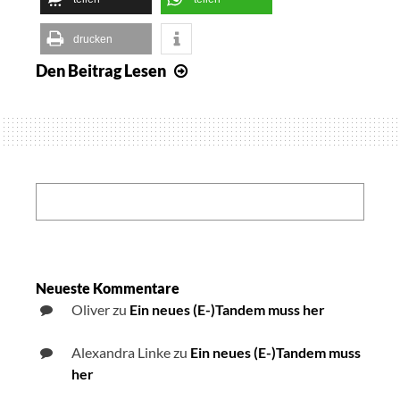
drucken
Den Beitrag
Lesen
Bayernrundschlag
Ausgabe
Juli
erschienen
und
als
Search:
Podcast
abrufbar
Neueste Kommentare
Oliver
zu
Ein neues (E-)Tandem muss her
Alexandra Linke
zu
Ein neues (E-)Tandem muss
her