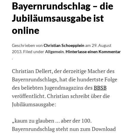
Bayernrundschlag – die
Jubiläumsausgabe ist
online
Geschrieben von
Christian Schoepplein
am
29. August
2013
.
Filed under
Allgemein
.
Hinterlasse einen Kommentar
on
.
100
Christian Dellert, der derzeitige Macher des
mal
Bayernrundschlag
Bayernrundschlags, hat die hundertste Folge
–
des beliebten Jugendmagazins des
BBSB
die
veröffentlicht. Christian schreibt über die
Jubiläumsausgabe
ist
Jubiläumsausgabe:
online
„kaum zu glauben … aber der 100.
Bayernrundschlag steht nun zum Download