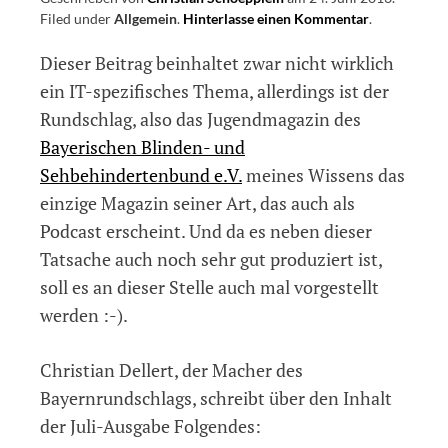
Filed under
Allgemein
.
Hinterlasse einen Kommentar
on
.
Bayernrunds
Dieser Beitrag beinhaltet zwar nicht wirklich
Ausgabe
Juli
ein IT-spezifisches Thema, allerdings ist der
erschienen
Rundschlag, also das Jugendmagazin des
und
Bayerischen Blinden- und
als
Podcast
Sehbehindertenbund e.V.
meines Wissens das
abrufbar
einzige Magazin seiner Art, das auch als
Podcast erscheint. Und da es neben dieser
Tatsache auch noch sehr gut produziert ist,
soll es an dieser Stelle auch mal vorgestellt
werden :-).
Christian Dellert, der Macher des
Bayernrundschlags, schreibt über den Inhalt
der Juli-Ausgabe Folgendes: