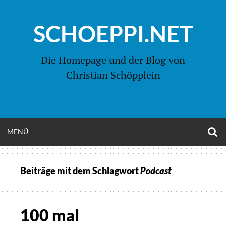
Zum
Inhalt
SCHOEPPI.NET
springen
Die Homepage und der Blog von
Christian Schöpplein
O
MENÜ
OPEN
S
F
MENU
Beiträge mit dem Schlagwort
Podcast
100 mal