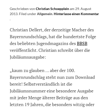
Geschrieben von
Christian Schoepplein
am
29. August
2013
.
Filed under
Allgemein
.
Hinterlasse einen Kommentar
on
.
100
Christian Dellert, der derzeitige Macher des
mal
Bayernrundschlag
Bayernrundschlags, hat die hundertste Folge
–
des beliebten Jugendmagazins des
BBSB
die
veröffentlicht. Christian schreibt über die
Jubiläumsausgabe
ist
Jubiläumsausgabe:
online
„kaum zu glauben … aber der 100.
Bayernrundschlag steht nun zum Download
bereit! Selbstverständlich ist die
Jubiläumsnummer eine besondere Ausgabe
mit jeder Menge älterer Beiträge aus den
letzten 19 Jahren, die besonders witzig oder