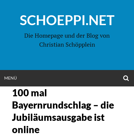
Zum
Inhalt
SCHOEPPI.NET
springen
Die Homepage und der Blog von
Christian Schöpplein
O
MENÜ
OPEN
S
F
100 mal
MENU
Bayernrundschlag – die
Jubiläumsausgabe ist
online