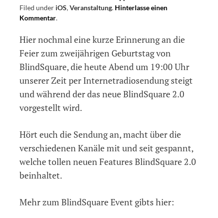
Filed under
iOS
,
Veranstaltung
.
Hinterlasse einen
Kommentar
on
.
Internetradiosendung
Hier nochmal eine kurze Erinnerung an die
zu
BlindSquare
Feier zum zweijährigen Geburtstag von
nicht
BlindSquare, die heute Abend um 19:00 Uhr
vergessen!
unserer Zeit per Internetradiosendung steigt
und während der das neue BlindSquare 2.0
vorgestellt wird.
Hört euch die Sendung an, macht über die
verschiedenen Kanäle mit und seit gespannt,
welche tollen neuen Features BlindSquare 2.0
beinhaltet.
Mehr zum BlindSquare Event gibts hier: