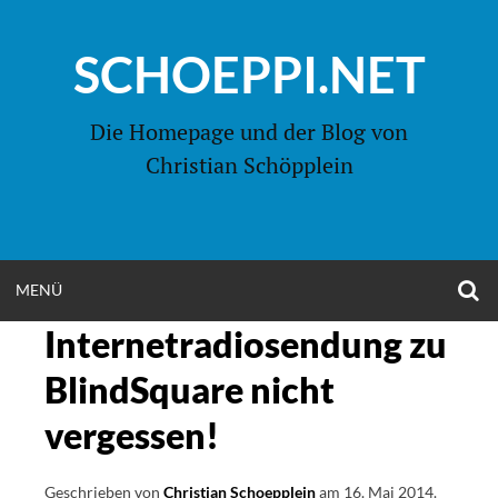
Zum
Inhalt
SCHOEPPI.NET
springen
Die Homepage und der Blog von
Christian Schöpplein
O
MENÜ
OPEN
S
F
Internetradiosendung zu
MENU
BlindSquare nicht
vergessen!
Geschrieben von
Christian Schoepplein
am
16. Mai 2014
.