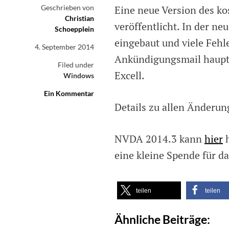
Geschrieben von
Eine neue Version des k
Christian
veröffentlicht. In der n
Schoepplein
eingebaut und viele Fehle
4. September 2014
Ankündigungsmail haupts
Filed under
Excell.
Windows
Ein Kommentar
on
NVDA
Details zu allen Änderun
2014.3
veröffentlicht
NVDA 2014.3 kann
hier
h
eine kleine Spende für da
teilen
teilen
Ähnliche Beiträge: