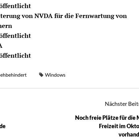
ffentlicht
iterung von NVDA für die Fernwartung von
nern
ffentlicht
A
ffentlicht
sehbehindert
Windows
Nächster Beit
Noch freie Plätze für die
nde
Freizeit im Okt
vorhand