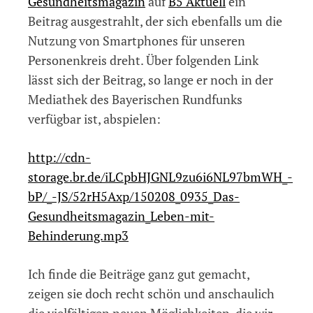
Gesundheitsmagazin
auf
B5 Aktuell
ein
Beitrag ausgestrahlt, der sich ebenfalls um die
Nutzung von Smartphones für unseren
Personenkreis dreht. Über folgenden Link
lässt sich der Beitrag, so lange er noch in der
Mediathek des Bayerischen Rundfunks
verfügbar ist, abspielen:
http://cdn-
storage.br.de/iLCpbHJGNL9zu6i6NL97bmWH_-
bP/_-JS/52rH5Axp/150208_0935_Das-
Gesundheitsmagazin_Leben-mit-
Behinderung.mp3
Ich finde die Beiträge ganz gut gemacht,
zeigen sie doch recht schön und anschaulich
die vielfältigen neuen Möglichkeiten, die wir