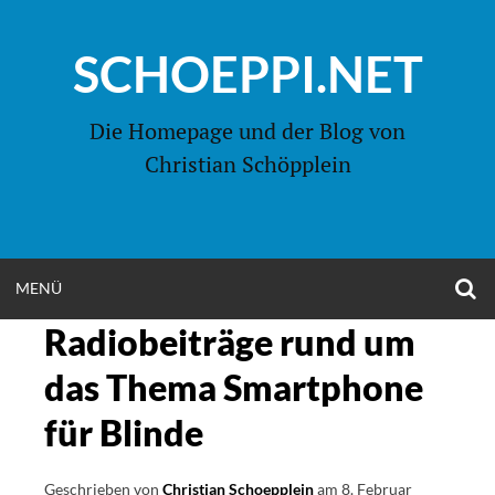
Zum
Inhalt
SCHOEPPI.NET
springen
Die Homepage und der Blog von
Christian Schöpplein
O
MENÜ
OPEN
S
F
Radiobeiträge rund um
MENU
das Thema Smartphone
für Blinde
Geschrieben von
Christian Schoepplein
am
8. Februar