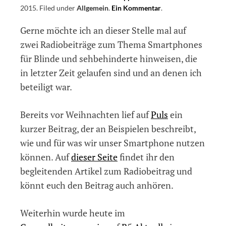
2015
.
Filed under
Allgemein
.
Ein Kommentar
on
.
Radiobeiträge
Gerne möchte ich an dieser Stelle mal auf
rund
um
zwei Radiobeiträge zum Thema Smartphones
das
für Blinde und sehbehinderte hinweisen, die
Thema
in letzter Zeit gelaufen sind und an denen ich
Smartphone
für
beteiligt war.
Blinde
Bereits vor Weihnachten lief auf
Puls
ein
kurzer Beitrag, der an Beispielen beschreibt,
wie und für was wir unser Smartphone nutzen
können. Auf
dieser Seite
findet ihr den
begleitenden Artikel zum Radiobeitrag und
könnt euch den Beitrag auch anhören.
Weiterhin wurde heute im