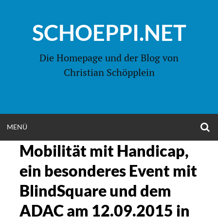
Zum
Inhalt
SCHOEPPI.NET
springen
Die Homepage und der Blog von
Christian Schöpplein
O
MENÜ
OPEN
S
F
Mobilität mit Handicap,
MENU
ein besonderes Event mit
BlindSquare und dem
ADAC am 12.09.2015 in