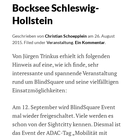
Bocksee Schleswig-
Hollstein
Geschrieben von
Christian Schoepplein
am
26. August
2015
.
Filed under
Veranstaltung
.
Ein Kommentar
on
.
Mobilität
Von Jürgen Trinkus erhielt ich folgenden
mit
Handicap,
Hinweis auf eine, wie ich finde, sehr
ein
interessante und spannende Veranstaltung
besonderes
rund um BlindSquare und seine vielfälltigen
Event
mit
Einsatzmöglichkeiten:
BlindSquare
und
Am 12. September wird BlindSquare Event
dem
ADAC
mal wieder freigeschaltet. Viele werden es
am
schon von der Sightcitty kennen. Diesmal ist
12.09.2015
das Event der ADAC-Tag „Mobilität mit
in