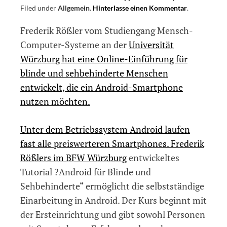
Filed under
Allgemein
.
Hinterlasse einen Kommentar
on
.
Android-
Frederik Rößler vom Studiengang Mensch-
Einführung
für
Computer-Systeme an der
Universität
Smartphone
Würzburg hat eine Online-Einführung für
Nutzer
blinde und sehbehinderte Menschen
vom
BFW
entwickelt, die ein Android-Smartphone
Würzburg
nutzen möchten.
Unter dem Betriebssystem Android laufen
fast alle preiswerteren Smartphones. Frederik
Rößlers im
BFW Würzburg
entwickeltes
Tutorial ?Android für Blinde und
Sehbehinderte“ ermöglicht die selbstständige
Einarbeitung in Android. Der Kurs beginnt mit
der Ersteinrichtung und gibt sowohl Personen