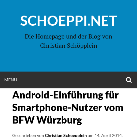
Zum
Inhalt
SCHOEPPI.NET
springen
Die Homepage und der Blog von
Christian Schöpplein
O
MENÜ
OPEN
S
F
Android-Einführung für
MENU
Smartphone-Nutzer vom
BFW Würzburg
Geschrieben von
Christian Schoepplein
am
14. April 2014
.