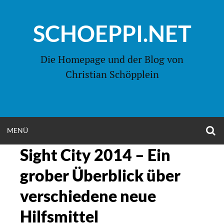
Zum
Inhalt
SCHOEPPI.NET
springen
Die Homepage und der Blog von
Christian Schöpplein
O
MENÜ
OPEN
S
F
Sight City 2014 – Ein
MENU
grober Überblick über
verschiedene neue
Hilfsmittel