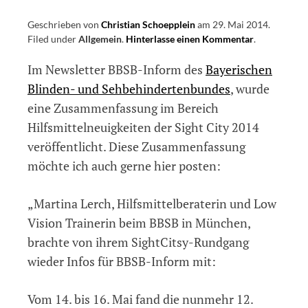
Geschrieben von
Christian Schoepplein
am
29. Mai 2014
.
Filed under
Allgemein
.
Hinterlasse einen Kommentar
on
.
Sight
Im Newsletter BBSB-Inform des
Bayerischen
City
2014
Blinden- und Sehbehindertenbundes
, wurde
–
eine Zusammenfassung im Bereich
Ein
Hilfsmittelneuigkeiten der Sight City 2014
grober
Überblick
veröffentlicht. Diese Zusammenfassung
über
möchte ich auch gerne hier posten:
verschieden
neue
Hilfsmittel
„Martina Lerch, Hilfsmittelberaterin und Low
Vision Trainerin beim BBSB in München,
brachte von ihrem SightCitsy-Rundgang
wieder Infos für BBSB-Inform mit:
Vom 14. bis 16. Mai fand die nunmehr 12.