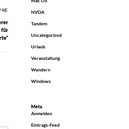
Mac OS
rag:
NVDA
erer
Tandem
 für
Uncategorized
rte“
Urlaub
Veranstaltung
Wandern
Windows
Meta
Anmelden
Eintrags-Feed