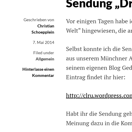
Sendung „Dr
Geschrieben von
Vor einigen Tagen habe 
Christian
Welt“ hingewiesen, die 
Schoepplein
7. Mai 2014
Selbst konnte ich die Se
Filed under
aus unserem Münchner App
Allgemein
seinem eigenen Blog Ged
Hinterlasse einen
Kommentar
on
Eintrag findet ihr hier:
Nachschlag
zur
Deutschlandfunk-
http://clru.wordpress.c
Sendung
„Draht
Habt ihr die Sendung geh
in
eine
Meinung dazu in die Kom
dunkle“
Welt