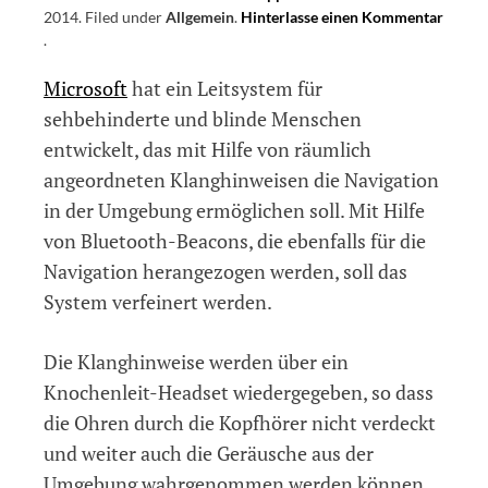
2014
.
Filed under
Allgemein
.
Hinterlasse einen Kommentar
on
.
Raumklangbasiertes
Microsoft
hat ein Leitsystem für
Leitsystem
von
sehbehinderte und blinde Menschen
Microsoft
entwickelt, das mit Hilfe von räumlich
angeordneten Klanghinweisen die Navigation
in der Umgebung ermöglichen soll. Mit Hilfe
von Bluetooth-Beacons, die ebenfalls für die
Navigation herangezogen werden, soll das
System verfeinert werden.
Die Klanghinweise werden über ein
Knochenleit-Headset wiedergegeben, so dass
die Ohren durch die Kopfhörer nicht verdeckt
und weiter auch die Geräusche aus der
Umgebung wahrgenommen werden können.