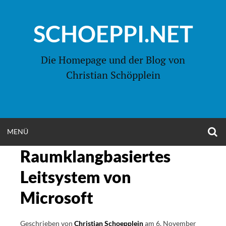
Zum
Inhalt
SCHOEPPI.NET
springen
Die Homepage und der Blog von
Christian Schöpplein
O
MENÜ
OPEN
S
F
Raumklangbasiertes
MENU
Leitsystem von
Microsoft
Geschrieben von
Christian Schoepplein
am
6. November