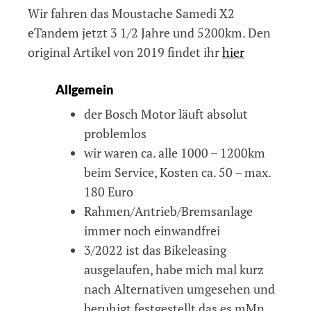
Wir fahren das Moustache Samedi X2
eTandem
UPDATE
eTandem jetzt 3 1/2 Jahre und 5200km. Den
06/2022
original Artikel von 2019 findet ihr
hier
Allgemein
der Bosch Motor läuft absolut
problemlos
wir waren ca. alle 1000 – 1200km
beim Service, Kosten ca. 50 – max.
180 Euro
Rahmen/Antrieb/Bremsanlage
immer noch einwandfrei
3/2022 ist das Bikeleasing
ausgelaufen, habe mich mal kurz
nach Alternativen umgesehen und
beruhigt festgestellt das es mMn