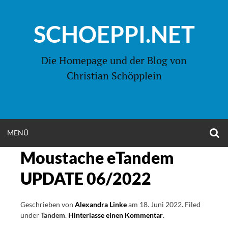
Zum
Inhalt
SCHOEPPI.NET
springen
Die Homepage und der Blog von
Christian Schöpplein
O
MENÜ
OPEN
S
F
Moustache eTandem
MENU
UPDATE 06/2022
Geschrieben von
Alexandra Linke
am
18. Juni 2022
.
Filed
under
Tandem
.
Hinterlasse einen Kommentar
on
.
Moustache