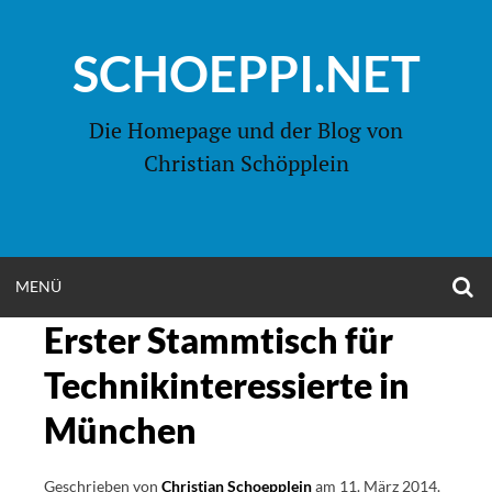
Zum
Inhalt
SCHOEPPI.NET
springen
Die Homepage und der Blog von
Christian Schöpplein
O
MENÜ
OPEN
S
F
Erster Stammtisch für
MENU
Technikinteressierte in
München
Geschrieben von
Christian Schoepplein
am
11. März 2014
.